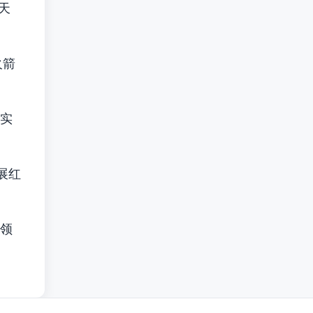
天
火箭
实
展红
领