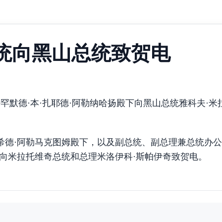
统向黑山总统致贺电
穆罕默德·本·扎耶德·阿勒纳哈扬殿下向黑山总统雅科夫·米
希德·阿勒马克图姆殿下，以及副总统、副总理兼总统办
别向米拉托维奇总统和总理米洛伊科·斯帕伊奇致贺电。