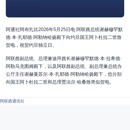
阿通社阿布扎比2026年5月25日电 阿联酋总统谢赫穆罕默
德·本·扎耶德·阿勒纳哈扬殿下向约旦国王阿卜杜拉二世致
贺电，祝贺约旦独立日。
阿联酋副总统、总理兼迪拜酋长谢赫穆罕默德·本·拉希德·
阿勒马克图姆殿下，以及阿联酋副总统、副总理兼总统办
公厅主任谢赫曼苏尔·本·扎耶德·阿勒纳哈扬殿下，也分别
向国王阿卜杜拉二世和总理贾法尔·哈桑致类似贺电。
阿联酋通讯社