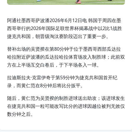
阿通社墨西哥萨波潘2026年6月12日电 韩国于周四在墨
西哥举行的2026年国际足联世界杯揭幕战中以2比1战胜
捷克共和国，朝晋级淘汰赛阶段迈出了重要一步。
替补出场的吴贤揆在第80分钟于位于墨西哥西部瓜达拉
哈拉附近萨波潘的瓜达拉哈拉体育场攻入制胜球；此前双
方在上半场互交白卷后，于下半场各入一球。
拉迪斯拉夫·克雷伊奇于第59分钟为捷克共和国首开纪
录，而黄仁范在8分钟后将比分扳平。
随后，黄仁范为吴贤揆的制胜进球送出助攻；该进球发生
在捷克共和国一粒可能改写比分的进球因越位被判无效仅
数分钟之后。