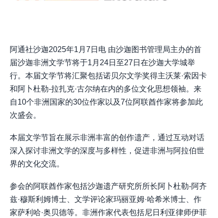
阿通社沙迦2025年1月7日电 由沙迦图书管理局主办的首
届沙迦非洲文学节将于1月24日至27日在沙迦大学城举
行。本届文学节将汇聚包括诺贝尔文学奖得主沃莱·索因卡
和阿卜杜勒-拉扎克·古尔纳在内的多位文化思想领袖。来
自10个非洲国家的30位作家以及7位阿联酋作家将参加此
次盛会。
本届文学节旨在展示非洲丰富的创作遗产，通过互动对话
深入探讨非洲文学的深度与多样性，促进非洲与阿拉伯世
界的文化交流。
参会的阿联酋作家包括沙迦遗产研究所所长阿卜杜勒-阿齐
兹·穆斯利姆博士、文学评论家玛丽亚姆·哈希米博士、作
家萨利哈·奥贝德等。非洲作家代表包括尼日利亚律师伊菲