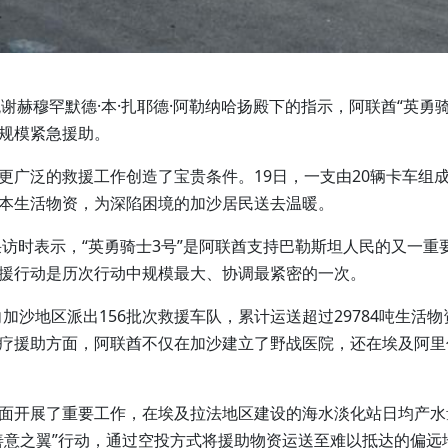
总统谢赫穆罕默德·本·扎耶德·阿勒纳哈扬殿下的指示，阿联酋“英
规模紧急援助。
广泛的救援工作创造了宝贵条件。19日，一支由20辆卡车组成
本生活物资，为深陷困境的加沙居民送去温暖。
采访时表示，“英勇骑士3号”是阿联酋支持巴勒斯坦人民的又一
援行动是历次行动中规模最大、协调最紧密的一次。
加沙地区派出156批次救援车队，累计运送超过29784吨生活物
疗援助方面，阿联酋不仅在加沙建立了野战医院，还在埃及阿里
面开展了重要工作，在埃及拉法地区建设的海水淡化站日均产水量
善意之翼”行动，通过空投方式将援助物资运送至难以抵达的偏远