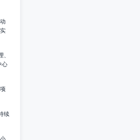
动
实
理、
中心
项
持续
和小