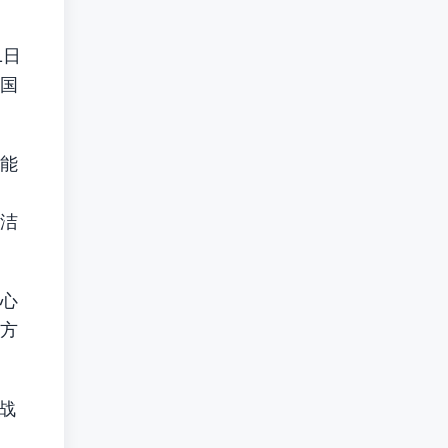
1日
国
能
清洁
心
方
战