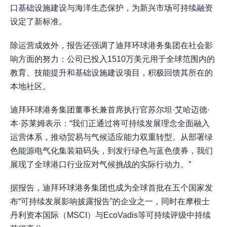
口基础设施建设与海洋生态保护，为新兴市场可持续融资
设定了新标准。
除运营成效外，报告还强调了迪拜环球港务集团在社会影
响方面的努力：公司已投入1510万美元用于全球范围内的
教育、技能提升和基础设施建设项目，积极回馈其所在的
本地社区。
迪拜环球港务集团董事长兼首席执行官苏尔坦·艾哈迈德·
本·苏莱姆表示：“我们正通过将可持续发展理念全面融入
运营体系，推动贸易与气候适应能力双重转型。从部署绿
色能源电气化集装箱码头，到发行绿色与蓝色债券，我们
展现了全球港口行业应对气候挑战的实际行动力。”
据报告，迪拜环球港务集团也成为全球首批在五个国家发
布“可持续发展影响披露报告”的企业之一，同时在摩根士
丹利资本国际（MSCI）与EcoVadis等可持续评级中持续