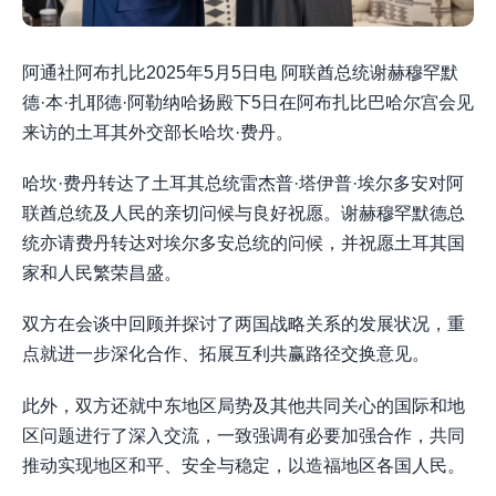
阿通社阿布扎比2025年5月5日电 阿联酋总统谢赫穆罕默
德·本·扎耶德·阿勒纳哈扬殿下5日在阿布扎比巴哈尔宫会见
来访的土耳其外交部长哈坎·费丹。
哈坎·费丹转达了土耳其总统雷杰普·塔伊普·埃尔多安对阿
联酋总统及人民的亲切问候与良好祝愿。谢赫穆罕默德总
统亦请费丹转达对埃尔多安总统的问候，并祝愿土耳其国
家和人民繁荣昌盛。
双方在会谈中回顾并探讨了两国战略关系的发展状况，重
点就进一步深化合作、拓展互利共赢路径交换意见。
此外，双方还就中东地区局势及其他共同关心的国际和地
区问题进行了深入交流，一致强调有必要加强合作，共同
推动实现地区和平、安全与稳定，以造福地区各国人民。