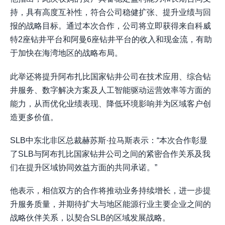
持，具有高度互补性，符合公司稳健扩张、提升业绩与回
报的战略目标。通过本次合作，公司将立即获得来自科威
特2座钻井平台和阿曼6座钻井平台的收入和现金流，有助
于加快在海湾地区的战略布局。
此举还将提升阿布扎比国家钻井公司在技术应用、综合钻
井服务、数字解决方案及人工智能驱动运营效率等方面的
能力，从而优化业绩表现、降低环境影响并为区域客户创
造更多价值。
SLB中东北非区总裁赫苏斯·拉马斯表示：“本次合作彰显
了SLB与阿布扎比国家钻井公司之间的紧密合作关系及我
们在提升区域协同效益方面的共同承诺。”
他表示，相信双方的合作将推动业务持续增长，进一步提
升服务质量，并期待扩大与地区能源行业主要企业之间的
战略伙伴关系，以契合SLB的区域发展战略。