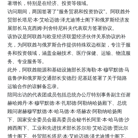
著增长，特别是在经济、投资等领域。
访问期间，两国签署了"服务贸易和投资协议"。阿联酋外
贸部长塔尼·本·艾哈迈德·泽尤迪博士阁下和俄罗斯经济发
展部长马克西姆·列舍特尼科夫代表双方签署协议。
该协议是阿联酋与欧亚经济联盟经济伙伴关系协议的补
充，为阿联酋与俄罗斯合作提供特殊双边框架，专注于服
务和投资领域，涵盖金融技术、医疗保健、运输、物流服
务、专业服务等。
此外，阿联酋能源和基础设施部长苏海勒·本·穆罕默德·马
兹鲁伊和俄罗斯交通部长安德烈·尼基廷签署了关于陆路
运输合作的谅解备忘录。
陪同出访的代表团成员包括总统办公厅特别事务副主任谢
赫哈姆丹·本·穆罕默德·本·扎耶德·阿勒纳哈扬殿下、总统
顾问谢赫穆罕默德·本·哈马德·本·塔赫农·阿勒纳哈扬阁
下、国家安全委员会最高委员会秘书长阿里·本·哈马德·沙
姆西阁下、工业和先进技术部长苏尔坦·艾哈迈德·贾比尔
博士阁下、外贸部长塔尼·本·艾哈迈德·泽尤迪博士阁下、