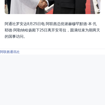
阿通社罗安达8月25日电 阿联酋总统谢赫穆罕默德·本·扎
耶德·阿勒纳哈扬殿下25日离开安哥拉，圆满结束为期两天
的国事访问。
阿联酋通讯社