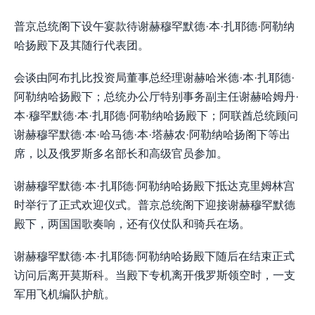
普京总统阁下设午宴款待谢赫穆罕默德·本·扎耶德·阿勒纳
哈扬殿下及其随行代表团。
会谈由阿布扎比投资局董事总经理谢赫哈米德·本·扎耶德·
阿勒纳哈扬殿下；总统办公厅特别事务副主任谢赫哈姆丹·
本·穆罕默德·本·扎耶德·阿勒纳哈扬殿下；阿联酋总统顾问
谢赫穆罕默德·本·哈马德·本·塔赫农·阿勒纳哈扬阁下等出
席，以及俄罗斯多名部长和高级官员参加。
谢赫穆罕默德·本·扎耶德·阿勒纳哈扬殿下抵达克里姆林宫
时举行了正式欢迎仪式。普京总统阁下迎接谢赫穆罕默德
殿下，两国国歌奏响，还有仪仗队和骑兵在场。
谢赫穆罕默德·本·扎耶德·阿勒纳哈扬殿下随后在结束正式
访问后离开莫斯科。当殿下专机离开俄罗斯领空时，一支
军用飞机编队护航。