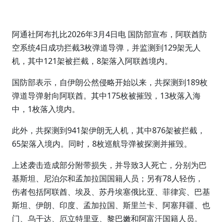
阿通社阿布扎比2026年3月4日电 国防部宣布，阿联酋防
空系统4日成功拦截3枚弹道导弹，并监测到129架无人
机，其中121架被拦截，8架落入阿联酋境内。
国防部表示，自伊朗公然侵略开始以来，共探测到189枚
弹道导弹射向阿联酋。其中175枚被摧毁，13枚落入海
中，1枚落入境内。
此外，共探测到941架伊朗无人机，其中876架被拦截，
65架落入境内。同时，8枚巡航导弹被探测并摧毁。
上述袭击造成部分附带损失，并导致3人死亡，分别为巴
基斯坦、尼泊尔和孟加拉国国籍人员；另有78人轻伤，
伤者包括阿联酋、埃及、苏丹埃塞俄比亚、菲律宾、巴基
斯坦、伊朗、印度、孟加拉国、斯里兰卡、阿塞拜疆、也
门、乌干达、厄立特里亚、黎巴嫩和阿富汗国籍人员。