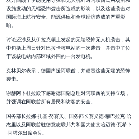
双方回顾了伊朗使用导弹和无人机针对阿联酋民用场所和
设施发动的无端恐怖袭击所造成的影响，以及这些袭击对
国际海上航行安全、能源供应和全球经济造成的严重影
响。
讨论还涉及从伊拉克领土发起的无端恐怖无人机袭击，其
中包括上周日针对巴拉卡核电站的一次袭击，并击中了位
于该核电站内部区域外围的一台发电机。
克林贝尔表示，德国声援阿联酋，并谴责这些无端的恐怖
袭击。
谢赫阿卜杜拉殿下感谢德国副总理对阿联酋的支持立场，
并强调在阿联酋所有居民和访客的安全。
国务部长拉娜·扎基·努赛贝、国务部长赛义德·穆巴拉克·哈
杰里以及阿联酋驻德意志联邦共和国大使艾哈迈德·瓦希卜
·阿塔尔出席会见。