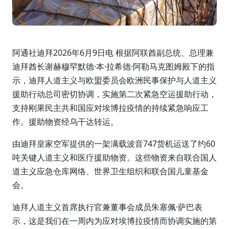
阿通社迪拜2026年6月9日电 根据阿联酋副总统、总理兼
迪拜酋长谢赫穆罕默德·本·拉希德·阿勒马克图姆殿下的指
示，迪拜人道主义与欧盟委员会欧洲民事保护与人道主义
援助行动总司密切协调，实施第二次紧急空运援助行动，
支持刚果民主共和国应对埃博拉疫情的持续紧急响应工
作。援助物资经乌干达转运。
由迪拜皇家空军提供的一架满载波音747货机运送了约60
吨关键人道主义和医疗援助物资。这些物资来自联合国人
道主义应急仓库网络、世界卫生组织和联合国儿童基金
会。
迪拜人道主义首席执行官兼董事会成员朱塞佩·萨巴表
示，这是我们在一周内为应对埃博拉疫情而协调实施的第