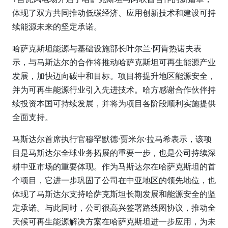
体现了双方共同推动低碳经济、应用创新技术和建设可持
续能源未来的坚定承诺。
哈萨克斯坦能源与基础设施部长叶尔兰·阿肯热诺夫表
示，与马斯达尔的合作将推动哈萨克斯坦可再生能源产业
发展，加快迈向碳中和目标。项目将提升地区能源安全，
并为可再生能源行业引入先进技术。哈方感谢合作伙伴持
续投资本国可持续发展，并将为项目各阶段顺利实施提供
全面支持。
马斯达尔首席执行官穆罕默德·贾米尔·拉马希表示，该项
目是马斯达尔全球业务拓展的重要一步，也是公司持续深
耕中亚市场的重要体现。作为马斯达尔在哈萨克斯坦的首
个项目，它进一步巩固了公司在中亚地区的领先地位，也
体现了马斯达尔支持哈萨克斯坦长期发展和能源安全的坚
定承诺。与此同时，公司很高兴签署路线图协议，推动全
天候可再生能源解决方案在哈萨克斯坦进一步应用，为未