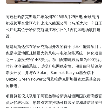
阿通社哈萨克斯坦江布尔州2026年6月29日电 全球清洁
能源领军企业阿布扎比未来能源公司（马斯达尔）今日正
式启动其位于哈萨克斯坦江布尔州的1吉瓦风电场项目建
设。
这是马斯达尔在哈萨克斯坦开发的首个可再生能源项目，
也是中亚地区规模最大的风电与电池储能系统一体化项目
之一，总投资约14亿美元。项目配套建设容量为600兆瓦
时的电池储能系统，以提升电网稳定性。项目由马斯达尔
牵头开发，并与W Solar、Samruk-Kazyna基金旗下
Qazaq Green Power公司及哈萨克斯坦投资发展基金共
同推进。
项目奠基仪式吸引了阿联酋和哈萨克斯坦两国政府高级官
员及代表出席，彰显双方在推动可持续发展和清洁能源部