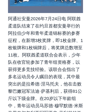
阿通社安曼2026年7月24日电 阿联酋
柔道队结束了在约旦首都安曼举行的
阿拉伯少年和青年柔道锦标赛的参赛
征程，在新增3枚奖牌，即1枚金牌、1
枚银牌和1枚铜牌后，将奖牌总数增至
11枚。阿联酋柔道联合会表示，少年
队在收官轮参加了青年组资格赛，以
获得更多竞技经验。该联合会指出了
多名运动员令人瞩目的表现，其中最
突出的是拉希德·涅马托夫，他在击败
黎巴嫩冠军法迪·萨基利后，获得81公
斤以下级金牌。在20岁以下年龄组
中，青年运动员马苏德·穆罕默德·米斯