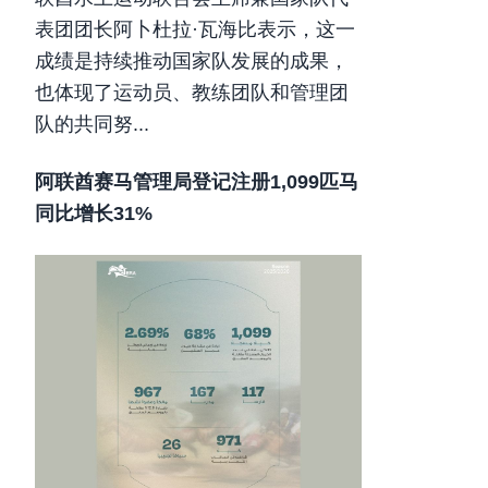
表团团长阿卜杜拉·瓦海比表示，这一
成绩是持续推动国家队发展的成果，
也体现了运动员、教练团队和管理团
队的共同努...
阿联酋赛马管理局登记注册1,099匹马
同比增长31%